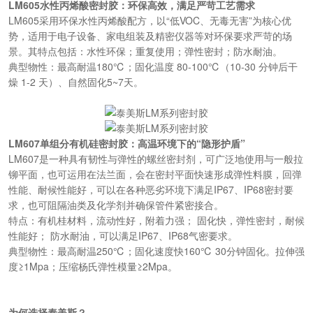
LM605水性丙烯酸密封胶：环保高效，满足严苛工艺需求
LM605采用环保水性丙烯酸配方，以“低VOC、无毒无害”为核心优
势，适用于电子设备、家电组装及精密仪器等对环保要求严苛的场
景。其特点包括：水性环保；重复使用；弹性密封；防水耐油。
典型物性：最高耐温180℃；固化温度 80-100℃（10-30 分钟后干
燥 1-2 天）、自然固化5~7天。
LM607单组分有机硅密封胶：高温环境下的“隐形护盾”
LM607是一种具有韧性与弹性的螺丝密封剂，可广泛地使用与一般拉
铆平面，也可运用在法兰面，会在密封平面快速形成弹性料膜，回弹
性能、耐候性能好，可以在各种恶劣环境下满足IP67、IP68密封要
求，也可阻隔油类及化学剂并确保管件紧密接合。
特点：有机桂材料，流动性好，附着力强； 固化快，弹性密封，耐候
性能好； 防水耐油，可以满足IP67、IP68气密要求。
典型物性：最高耐温250℃；固化速度快160℃ 30分钟固化。拉伸强
度≥1Mpa；压缩杨氏弹性模量≥2Mpa。
为何选择泰美斯？