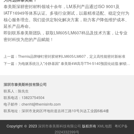
泰美斯深耕密封材料领域十余年，LM系列产品通过ISO 9001及
IATF16949等体系认证。多项行业测试，以最精准适配、稳定交付为
核心服务理念。我们提供定制化解决方案，助力客户降低维护成本、
延长产品寿命。
即刻联系泰美斯团队，获取LM605/LM607样品及技术方案，让专业
密封科技为您的产品赋能！
上一篇：Themis品牌铆钉密封胶材料LM605/LM607，定义高性能密封新标准
下一篇：为电驱系统注入"冷静基因" 泰美斯4W高导TTH-5140预固化硅脂 解锁散热新高度
深圳市泰美斯科技有限公司
联系人：陈先生
联系电话：13823754504
电子邮件：chenht@themisinfo.com
联系地址：深圳市龙岗区坪地街道吉祥三路10号兴达工业园6栋4楼
Copyright © 2023
深圳市泰美斯科技有限公司
版权所有
XML地图
粤ICP备
2024332399号