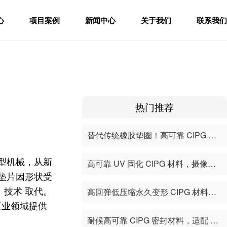
心
项目案例
新闻中心
关于我们
联系我们
热门推荐
替代传统橡胶垫圈！高可靠 CIPG 原位固化材料，覆盖新能源 / 通信 / 全工业密封场景
型机械，从新
高可靠 UV 固化 CIPG 材料，摄像头、智能水表气表异形壳体密封降本增效方案
垫片因形状受
）技术 取代。
高回弹低压缩永久变形 CIPG 材料，工业伺服、机器人控制柜密封升级首选
工业领域提供
耐候高可靠 CIPG 密封材料，适配 5G AAU / 基站壳体，盐雾高低温十年稳定不渗漏