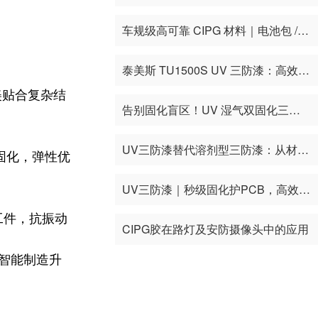
车规级高可靠 CIPG 材料｜电池包 / 电控长效 IP68 密封，解决新能源车热失控密封痛点
泰美斯 TU1500S UV 三防漆：高效环保新选择，赋能电子制造升级
美贴合复杂结
告别固化盲区！UV 湿气双固化三防漆：复杂电子防护的最优解
UV三防漆替代溶剂型三防漆：从材料升级到制造效率提升
速固化，弹性优
UV三防漆｜秒级固化护PCB，高效环保赋能电子制造升级
工件，抗振动
CIPG胶在路灯及安防摄像头中的应用
力智能制造升