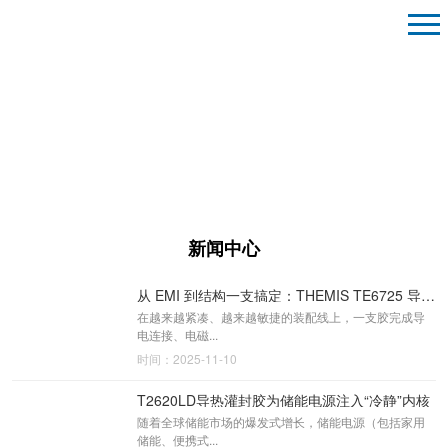
新闻中心
从 EMI 到结构一支搞定：THEMIS TE6725 导电/屏蔽/粘接一体化胶（碳-镍体系）
在越来越紧凑、越来越敏捷的装配线上，一支胶完成导
电连接、电磁...
时间：2025-11-10
T2620LD导热灌封胶为储能电源注入“冷静”内核
随着全球储能市场的爆发式增长，储能电源（包括家用
储能、便携式...