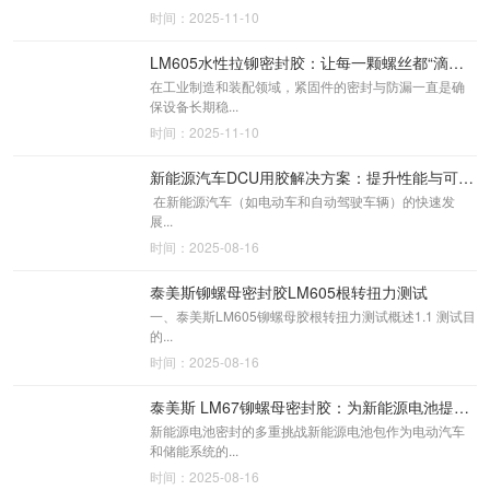
时间：2025-11-10
LM605水性拉铆密封胶：让每一颗螺丝都“滴水不漏”
在工业制造和装配领域，紧固件的密封与防漏一直是确
保设备长期稳...
时间：2025-11-10
新能源汽车DCU用胶解决方案：提升性能与可靠性的关键
在新能源汽车（如电动车和自动驾驶车辆）的快速发
展...
时间：2025-08-16
泰美斯铆螺母密封胶LM605根转扭力测试
一、泰美斯LM605铆螺母胶根转扭力测试概述1.1 测试目
的...
时间：2025-08-16
泰美斯 LM67铆螺母密封胶：为新能源电池提供极端工况下的密封保障
新能源电池密封的多重挑战新能源电池包作为电动汽车
和储能系统的...
时间：2025-08-16