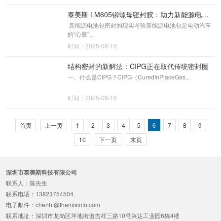
泰美斯 LM605铆螺母密封胶：助力新能源电池应对极端应力的密封挑战
新能源电池包密封的现实考验新能源电池包是电动汽车
的“心脏”...
时间：2025-08-16
结构密封的新解法：CIPG正在取代传统密封圈
一、什么是CIPG？CIPG（CuredInPlaceGas...
时间：2025-08-16
首页
上一页
1
2
3
4
5
6
7
8
9
10
下一页
末页
深圳市泰美斯科技有限公司
联系人：陈先生
联系电话：13823754504
电子邮件：chenht@themisinfo.com
联系地址：深圳市龙岗区坪地街道吉祥三路10号兴达工业园6栋4楼